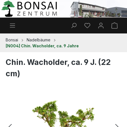
Zum Hauptinhalt springen
Du hast 0 Produkt
Ware
Bonsai
Nadelbäume
[N004] Chin. Wacholder, ca. 9 Jahre
Chin. Wacholder, ca. 9 J. (22
cm)
Bildergalerie überspringen