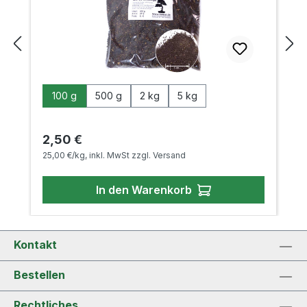
auswählen
Packungsgröße
100 g
500 g
2 kg
5 kg
Regulärer Preis:
2,50 €
25,00 €/kg, inkl. MwSt zzgl. Versand
In den Warenkorb
Kontakt
Bestellen
Rechtliches