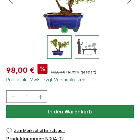
Verkaufspreis:
%
98,00 €
Regulärer Preis:
118,00 €
(16.95% gespart)
Preise inkl. MwSt. zzgl. Versandkosten
Produkt Anzahl: Gib den gewünschten We
In den Warenkorb
Zum Merkzettel hinzufügen
Produktnummer:
N004_02