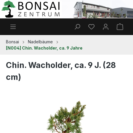
Zum Hauptinhalt springen
Du hast 0 Produkt
Ware
Bonsai
Nadelbäume
[N004] Chin. Wacholder, ca. 9 Jahre
Chin. Wacholder, ca. 9 J. (28
cm)
Bildergalerie überspringen