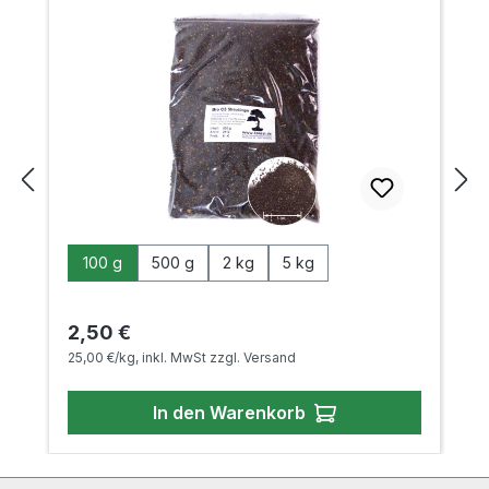
auswählen
Packungsgröße
100 g
500 g
2 kg
5 kg
Regulärer Preis:
2,50 €
25,00 €/kg, inkl. MwSt zzgl. Versand
In den Warenkorb