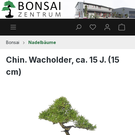
Zum Hauptinhalt springen
Du hast 0 Produkt
Ware
Bonsai
Nadelbäume
Chin. Wacholder, ca. 15 J. (15
cm)
Bildergalerie überspringen