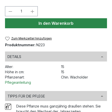
Produkt Anzahl: Gib den gewünschten We
In den Warenkorb
Zum Merkzettel hinzufügen
Produktnummer:
N223
DETAILS
Alter:
15
Höhe in cm:
15
Pflanzenart:
Chin. Wacholder
Pflegeanleitung
TIPPS FÜR DIE PFLEGE
Diese Pflanze muss ganzjährig draußen stehen. Sie
braucht den Wechsel der Jahreszeiten.