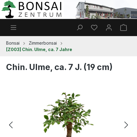
Zum Hauptinhalt springen
Du hast 0 Produkt
Ware
Bonsai
Zimmerbonsai
[Z003] Chin. Ulme, ca. 7 Jahre
Chin. Ulme, ca. 7 J. (19 cm)
Bildergalerie überspringen