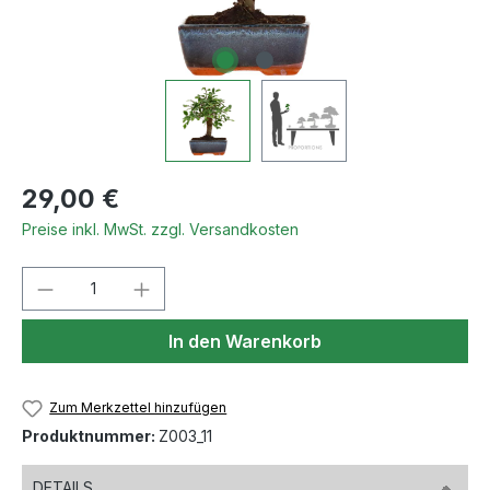
Regulärer Preis:
29,00 €
Preise inkl. MwSt. zzgl. Versandkosten
Produkt Anzahl: Gib den gewünschten We
In den Warenkorb
Zum Merkzettel hinzufügen
Produktnummer:
Z003_11
DETAILS