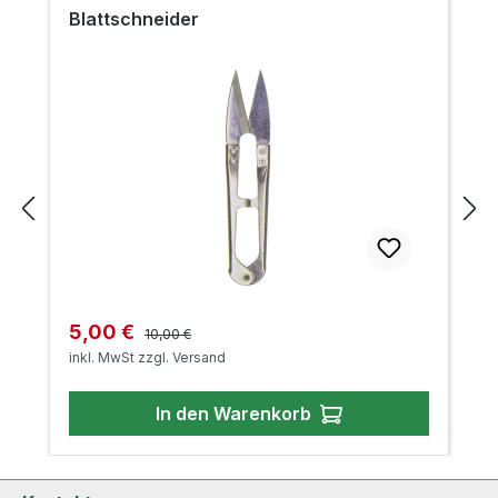
Blattschneider
Regulärer Preis:
Verkaufspreis:
5,00 €
10,00 €
inkl. MwSt zzgl. Versand
In den Warenkorb