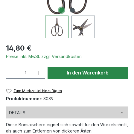
Regulärer Preis:
14,80 €
Preise inkl. MwSt. zzgl. Versandkosten
Produkt Anzahl: Gib den gewünschten We
In den Warenkorb
Zum Merkzettel hinzufügen
Produktnummer:
3089
DETAILS
Diese Bonsaischere eignet sich sowohl für den Wurzelschnitt,
als auch zum Entfernen von dickeren Ästen.