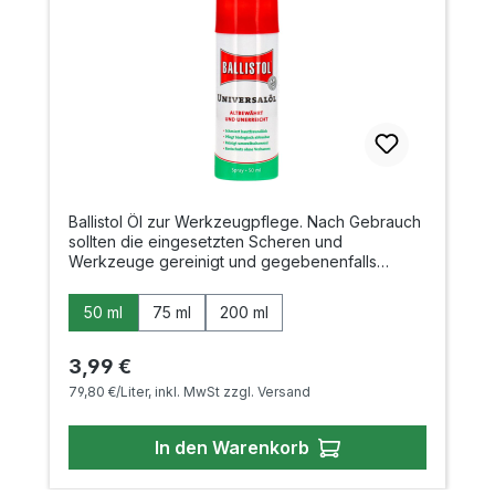
Ballistol Öl zur Werkzeugpflege. Nach Gebrauch
sollten die eingesetzten Scheren und
Werkzeuge gereinigt und gegebenenfalls
geschliffen werden. Danach mit Ballistol
einreiben schützt die Werkzeuge vor Rost und
auswählen
Inhalt
50 ml
75 ml
200 ml
konserviert die Schneiden. Gerade die
hochwertigen Masakuni-Werkzeuge sollten auf
diese Weise gepflegt werden. Inhalt 50 ml / 75
Regulärer Preis:
3,99 €
ml / 200 ml
79,80 €/Liter, inkl. MwSt zzgl. Versand
In den Warenkorb