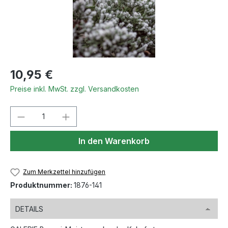
Regulärer Preis:
10,95 €
Preise inkl. MwSt. zzgl. Versandkosten
Produkt Anzahl: Gib den gewünschten We
In den Warenkorb
Zum Merkzettel hinzufügen
Produktnummer:
1876-141
DETAILS