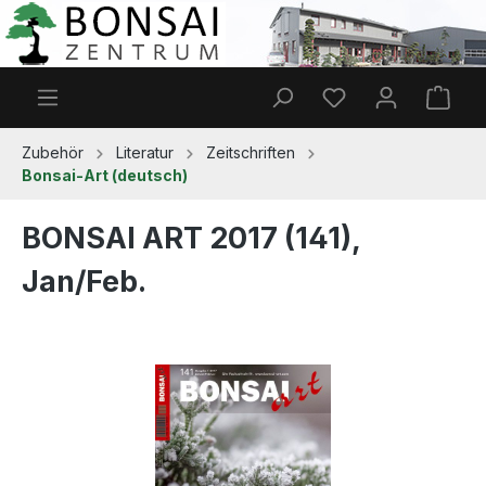
Zum Hauptinhalt springen
Du hast 0 Produkt
Ware
Zubehör
Literatur
Zeitschriften
Bonsai-Art (deutsch)
BONSAI ART 2017 (141),
Jan/Feb.
Bildergalerie überspringen