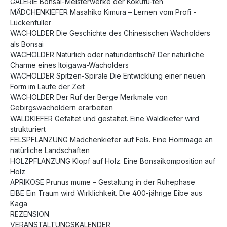
GALERIE Bonsai-Meisterwerke der Kokufu-ten
MÄDCHENKIEFER Masahiko Kimura – Lernen vom Profi -
Lückenfüller
WACHOLDER Die Geschichte des Chinesischen Wacholders
als Bonsai
WACHOLDER Natürlich oder naturidentisch? Der natürliche
Charme eines Itoigawa-Wacholders
WACHOLDER Spitzen-Spirale Die Entwicklung einer neuen
Form im Laufe der Zeit
WACHOLDER Der Ruf der Berge Merkmale von
Gebirgswacholdern erarbeiten
WALDKIEFER Gefaltet und gestaltet. Eine Waldkiefer wird
strukturiert
FELSPFLANZUNG Mädchenkiefer auf Fels. Eine Hommage an
natürliche Landschaften
HOLZPFLANZUNG Klopf auf Holz. Eine Bonsaikomposition auf
Holz
APRIKOSE Prunus mume – Gestaltung in der Ruhephase
EIBE Ein Traum wird Wirklichkeit. Die 400-jährige Eibe aus
Kaga
REZENSION
VERANSTALTUNGSKALENDER