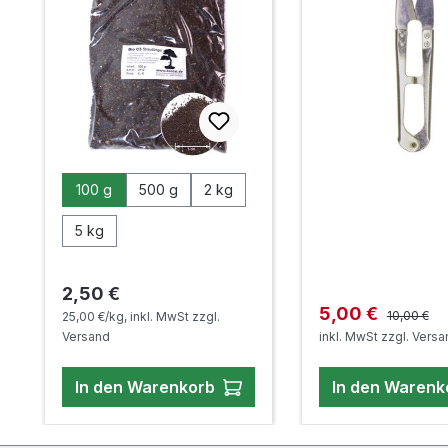
auswählen
Packungsgröße
100 g
500 g
2 kg
5 kg
Regulärer Preis:
2,50 €
Regulärer 
Verkaufspreis:
5,00 €
10,00 €
25,00 €/kg, inkl. MwSt zzgl.
Versand
inkl. MwSt zzgl. Vers
In den Warenkorb
In den Warenk