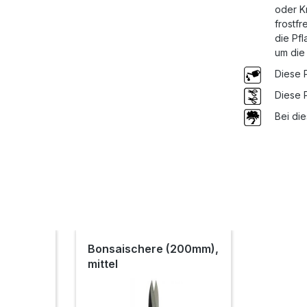
oder K
frostfr
die Pfl
um die 
Diese 
Diese 
Bei di
Bonsaischere (200mm),
mittel