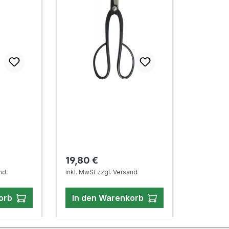
Preis:
Regulärer Preis:
19,80 €
and
inkl. MwSt zzgl. Versand
orb
In den Warenkorb