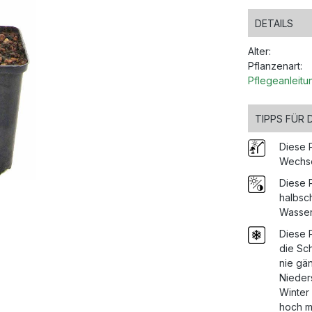
DETAILS
Alter:
Pflanzenart:
Pflegeanleitu
TIPPS FÜR 
Diese 
Wechse
Diese 
halbsch
Wasser
Diese P
die Sch
nie gän
Nieder
Winter
hoch m