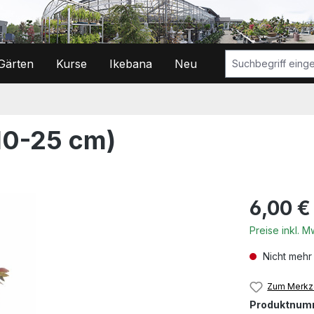
Gärten
Kurse
Ikebana
Neu
(10-25 cm)
Regulärer Prei
6,00 €
Preise inkl. 
Nicht mehr
Zum Merkze
Produktnum