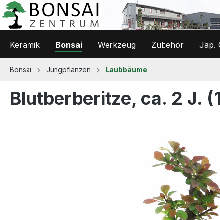
 Hauptinhalt springen
Zur Suche springen
Zur Hauptnavigation springen
Keramik
Bonsai
Werkzeug
Zubehör
Jap. 
Bonsai
Jungpflanzen
Laubbäume
Blutberberitze, ca. 2 J. 
Bildergalerie überspringen