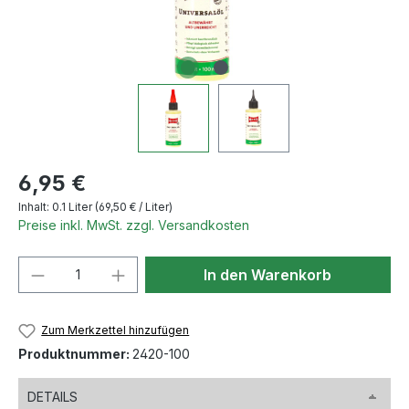
Regulärer Preis:
6,95 €
Inhalt:
0.1 Liter
(69,50 € / Liter)
Preise inkl. MwSt. zzgl. Versandkosten
Produkt Anzahl: Gib den gewünschten We
In den Warenkorb
Zum Merkzettel hinzufügen
Produktnummer:
2420-100
DETAILS