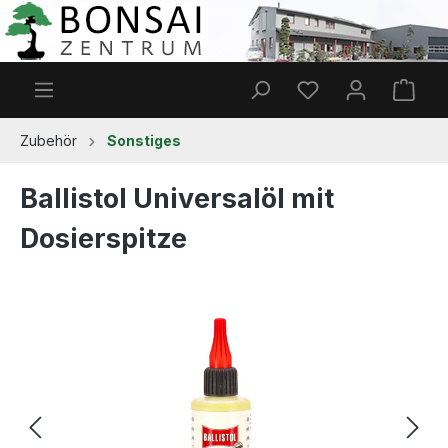
Zum Hauptinhalt springen
Du hast 0 Produkt
Ware
Zubehör
Sonstiges
Ballistol Universalöl mit
Dosierspitze
Bildergalerie überspringen