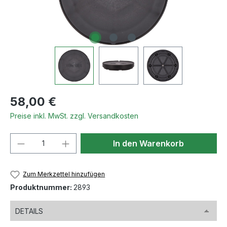
Regulärer Preis:
58,00 €
Preise inkl. MwSt. zzgl. Versandkosten
Produkt Anzahl: Gib den gewünschten We
In den Warenkorb
Zum Merkzettel hinzufügen
Produktnummer:
2893
DETAILS