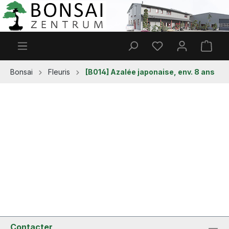
Passer au contenu principal
Vous avez 0 articl
Le p
Bonsai
Fleuris
[B014] Azalée japonaise, env. 8 ans
Contacter