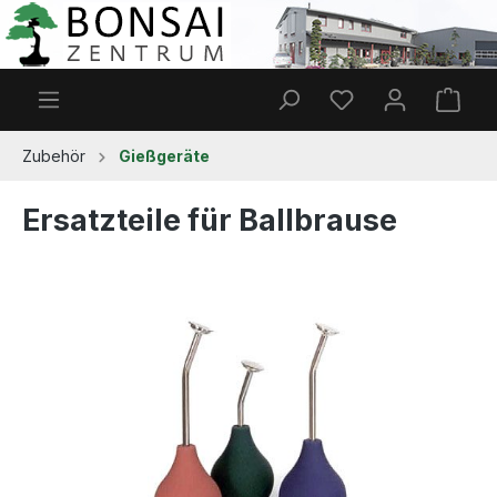
Zum Hauptinhalt springen
Du hast 0 Produkt
Ware
Zubehör
Gießgeräte
Ersatzteile für Ballbrause
Bildergalerie überspringen