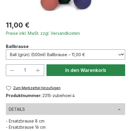
Regulärer Preis:
11,00 €
Preise inkl. MwSt. zzgl. Versandkosten
auswählen
Ballbrause
Produkt Anzahl: Gib den gewünschten We
In den Warenkorb
Zum Merkzettel hinzufügen
Produktnummer:
2315-zubehoer.4
DETAILS
- Ersatzbrause 8 cm
- Ersatzbrause 16 cm