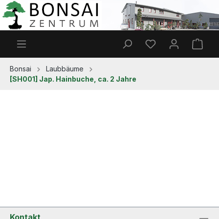
Zum Hauptinhalt springen
Du hast 0 Produkt
Ware
Bonsai
Laubbäume
[SH001] Jap. Hainbuche, ca. 2 Jahre
Kontakt