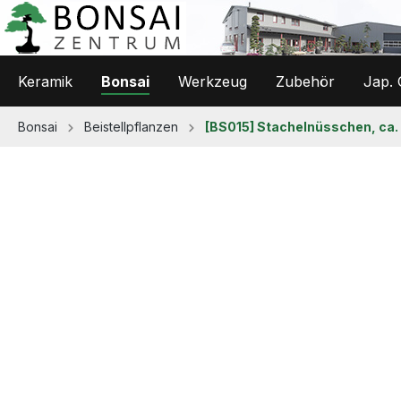
 Hauptinhalt springen
Zur Suche springen
Zur Hauptnavigation springen
Keramik
Bonsai
Werkzeug
Zubehör
Jap. 
Bonsai
Beistellpflanzen
[BS015] Stachelnüsschen, ca. 